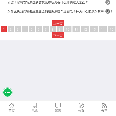
引进了智慧农贸系统的智慧菜市场具备什么样的过人之处？
为什么说我们需要建立健全的追溯系统？追溯电子秤为什么能成为其中一环？
上一页
1
2
3
4
5
6
7
8
9
10
11
12
13
14
15
下一页
首页
电话
留言
位置
分享