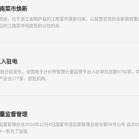
位入驻电
日前发布，全国电子计价秤智慧计量监管平台入驻单位总数6750家，
企业177家、型批机构...
量监督管理
督管理办法2024年12月4日国家市场监督管理总局令第94号公布 自202
一条为了加强...
南菜市焕新
改造，位于浙江省桐庐县的江南菜市焕新归来，以智慧农贸的全新面貌重
后的江南菜市彻底告别以往的杂...