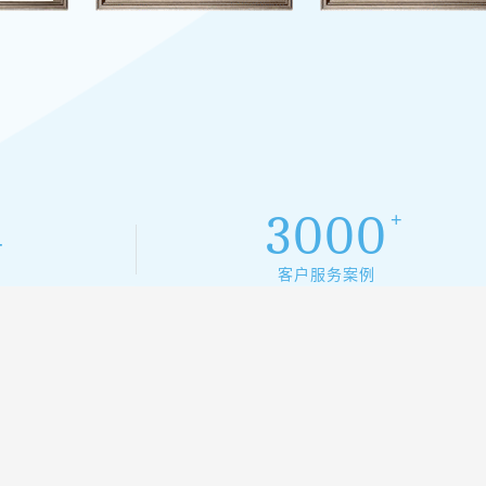
3000
+
+
客户服务案例
南菜市焕新
改造，位于浙江省桐庐县的江南菜市焕新归来，以智慧农贸的全新面貌重
后的江南菜市彻底告别以往的杂...