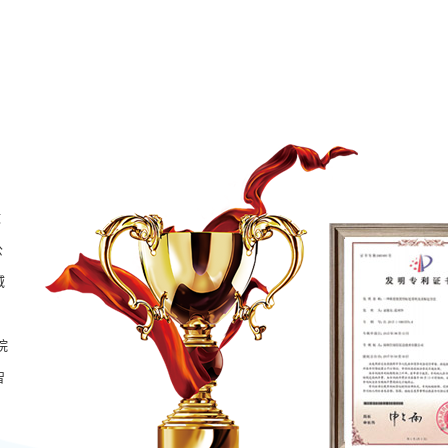
致
公
域
院
智