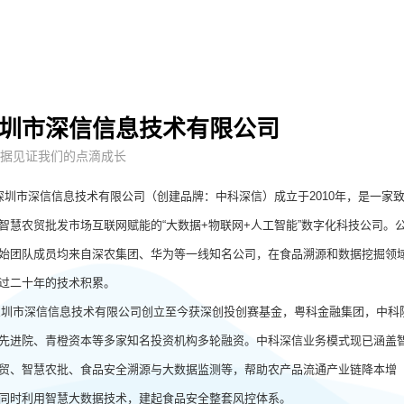
圳市深信信息技术有限公司
据见证我们的点滴成长
市深信信息技术有限公司（创建品牌：中科深信）成立于2010年，是一家
智慧农贸批发市场互联网赋能的“大数据+物联网+人工智能”数字化科技公司。
始团队成员均来自深农集团、华为等一线知名公司，在食品溯源和数据挖掘领
过二十年的技术积累。
市深信信息技术有限公司创立至今获深创投创赛基金，粤科金融集团，中科
先进院、青橙资本等多家知名投资机构多轮融资。中科深信业务模式现已涵盖
贸、智慧农批、食品安全溯源与大数据监测等，帮助农产品流通产业链降本增
同时利用智慧大数据技术，建起食品安全整套风控体系。