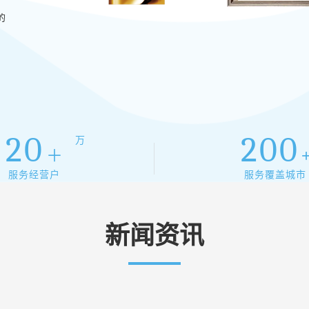
的
20
200
万
＋
服务经营户
服务覆盖城市
18
浙江桐庐江
新闻资讯
历经数月升级
2026-05
众视野。改造