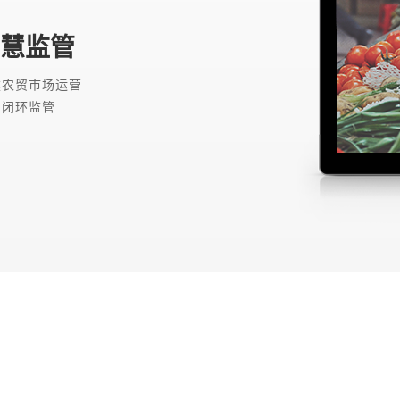
慧监管
建农贸市场运营
同闭环监管