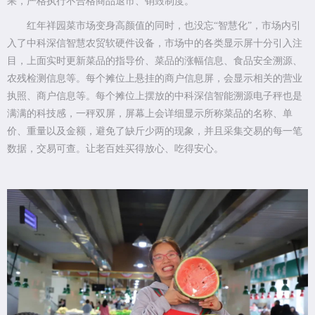
果，严格执行不合格商品退市、销毁制度。
红年祥园菜市场变身高颜值的同时，也没忘“智慧化”，市场内引
入了中科深信智慧农贸软硬件设备，市场中的各类显示屏十分引入注
目，上面实时更新菜品的指导价、菜品的涨幅信息、食品安全溯源、
农残检测信息等。每个摊位上悬挂的商户信息屏，会显示相关的营业
执照、商户信息等。每个摊位上摆放的中科深信智能溯源电子秤也是
满满的科技感，一秤双屏，屏幕上会详细显示所称菜品的名称、单
价、重量以及金额，避免了缺斤少两的现象，并且采集交易的每一笔
数据，交易可查。让老百姓买得放心、吃得安心。