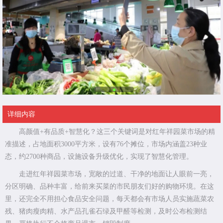
详细内容
高颜值+有品质+智慧化？这三个关键词是对红年祥园菜市场的精
准描述，占地面积3000平方米，设有76个摊位，市场内涵盖23种业
态，约2700种商品，设施设备升级优化，实现了智慧化管理。
走进红年祥园菜市场，宽敞的过道、干净的地面让人眼前一亮，
分区明确、品种丰富，给前来买菜的市民朋友们好的购物环境。在这
里，还完全不用担心食品安全问题，每天都会有市场人员实施蔬菜农
残、猪肉瘦肉精、水产品孔雀石绿及甲醛等检测，及时公布检测结