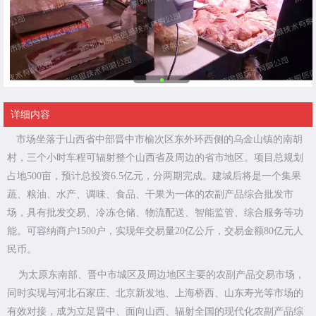
详细内容
市场坐落于山西省中部晋中市榆次区东外环西侧的乌金山镇的南胡
村，三个小时车程可辐射整个山西省及周边的省市地区。项目总规划
占地500亩，预计总投资6.5亿元，分两期完成。建城后将是一个集果
蔬、粮油、水产、调味、食品、干果为一体的农副产品综合批发市
场，具有批发交易、冷冻仓储、物流配送、智能监管、综合服务等功
能。可容纳商户1500户，实现年交易量20亿公斤，交易金额80亿元人
民币。
为太原东南部、晋中市城区及周边地区主要的农副产品交易市场，
同时实现与河北石家庄、北京新发地、上海桥西、山东寿光等市场的
有效对接，成为立足晋中、面向山西、辐射全国的现代化农副产品综