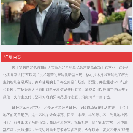
详细内容
位于复兴区北仓路和前进大街东北角的豪亿智慧便民市场正式营业，这是河
北省首家依托“互联网+”技术运营的智能化新型市场，核心技术是以智能电子秤为
主的智能交易系统。商户使用的电子秤全部是市场统一配置，并且通过WIFI与后
台联网，市场管理人员随时对电子秤信息进行监管。消费者可以扫描二维码进行
微信、支付宝支付，还可对所购买商品进行溯源，消费清单一目了然。
说起这家便民市场，还要从占道经营说起。便民市场所在地之前是一个位于
地下的闲置场所。这一区域临近金泽苑、阳春、丰泰、丰逸等小区，为此地上部
分几年前便形成了马路市场，商贩占道经营、私搭乱建、随地乱扔垃圾，环境脏
乱不堪，交通拥堵，给周边居民出行带来诸多不便。今年以来，复兴区开展“双违