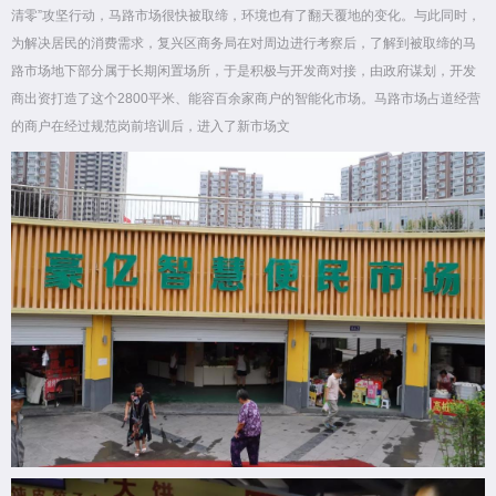
清零”攻坚行动，马路市场很快被取缔，环境也有了翻天覆地的变化。与此同时，
为解决居民的消费需求，复兴区商务局在对周边进行考察后，了解到被取缔的马
路市场地下部分属于长期闲置场所，于是积极与开发商对接，由政府谋划，开发
商出资打造了这个2800平米、能容百余家商户的智能化市场。马路市场占道经营
的商户在经过规范岗前培训后，进入了新市场文