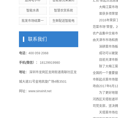
追溯电子秤
智能客流采集终
汇农·新起点志愿
大梅江菜市场
智能水表
智慧农贸系统
曾获多项荣誉
2016年荣获了
批发市场结算一
生鲜配送智能电
范菜市场”荣誉，
农产品集中交易市
联系我们
由天津市市场和质
深耕菜市场板
电话：
400 059 2068
成功可以被复
目前天津市新起
手机(微信）：
18129919980
除了大梅江菜市
地址：
深圳市龙岗区龙岗街道南联社区龙
全国的一个重要窗
市新起点菜市场管
城大道31号金地凯旋广场4栋3501
场自2017年6
网址：www.sinxinit.net
为了更好地管理
河西区天塔街道环
司党支部，坚决拥
天塔菜市场在接管