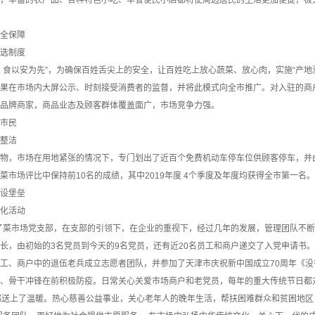
，丰富的农产品、各种特色小吃、早餐便民小店都将使周边居民的生活更加便捷，极
全保障
选制度
以安为先”，为确保百姓舌尖上的安全，让百姓吃上放心蔬菜、放心肉，实施“产地
果在市场内大屏公示、时刻接受消费者的监督，并将此模式向全市推广。对入驻的商
品牌商家，商品业态及顾客群体覆盖面广，市场竞争力强。
市民
整洁
市场在用地紧张的情况下，专门划出了近百个免费机动车停车位供顾客停车，并由专人对
菜市场评比中保持前10名的成绩，其中2019年度 4个季度及年度均获得全市第一名。
设堡垒
化活动
了菜市场党支部，在支部的引领下，在企业的重视下，经过几年的发展，管理团队不断
长，由初始的3名党员到今天的9名党员，还有近20名员工和商户递交了入党申请书。
、商户中的退伍老兵成立志愿者团队，并参加了天津市庆祝新中国成立70周年《没
、骨干冲锋在前积极防疫。日常关心关爱市场商户和老党员，每年的重大传统节日都
都送上了温暖。热心慈善公益事业，关心老年人的晚年生活，帮扶困难群众和贫困地