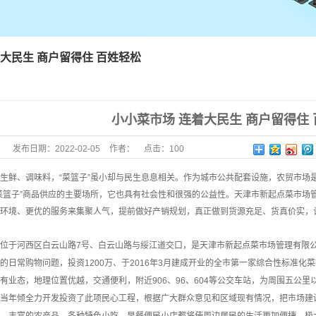
大民生 商户留得住 百姓轻松
小小菜市场 连着大民生 商户留得住 
发布日期：
2022-02-05
作者：
点击：
100
生鲜、调味料，“菜篮子”虽小却与民生息息相关。作为城市公共配套设施，农贸市场
菜篮子”商品供应的主要场所，它也具有社会性和很强的公益性。天津市新起点菜市场管
环境、更优的服务来集聚人气，提前做好产销规划，真正做到货源充足、货真价实，让
于河西区白云山路7号、白云山路与绥江道交口，是天津市新起点菜市场管理有限公司
的日常购物问题，投资1200万、于2016年3月建成开业的全市第一家综合性标准化
有业态，地理位置优越，交通便利，附近906、96、604等公交车站，为周围五公里
年倾全力开发投资了此项民心工程，根据广大群众意见和区域现有情况，把市场建设