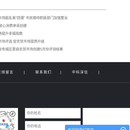
场脏乱差“回潮” 市民期待职能部门加强整治
成放心消费承诺创建
场提升幸福指数
市场评选 促农贸市场提质升级
发布城区星级农贸市场创建5月份评测结果
在线留言
|
联系我们
|
中科深信
|
欢迎给我们留言