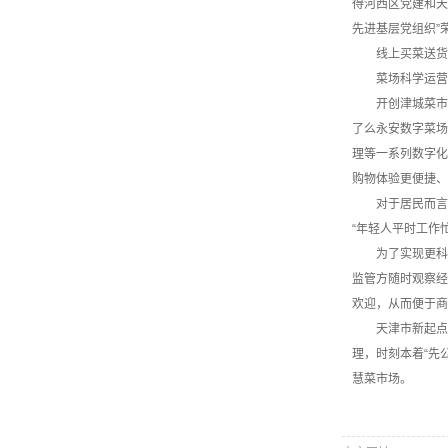
得河西区党建和天
先进基层党组织”
线上买菜送货
菜场科学运营
开创津城菜市场
了么永安数字菜场
理等一系列数字化
购物体验更便捷、
对于居民而言，
“年轻人平时工作
为了实现更科学
监管方随时观察经
欢迎，从而便于商
天津市新起点菜市
理，时刻本着“先
慧菜市场。