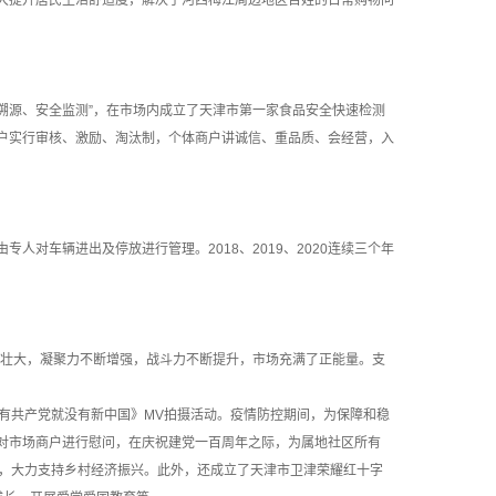
大提升居民生活舒适度，解决了河西梅江周边地区百姓的日常购物问
溯源、安全监测”，在市场内成立了天津市第一家食品安全快速检测
户实行审核、激励、淘汰制，个体商户讲诚信、重品质、会经营，入
车辆进出及停放进行管理。2018、2019、2020连续三个年
壮大，凝聚力不断增强，战斗力不断提升，市场充满了正能量。支
有共产党就没有新中国》MV拍摄活动。疫情防控期间，为保障和稳
对市场商户进行慰问，在庆祝建党一百周年之际，为属地社区所有
区，大力支持乡村经济振兴。此外，还成立了天津市卫津荣耀红十字