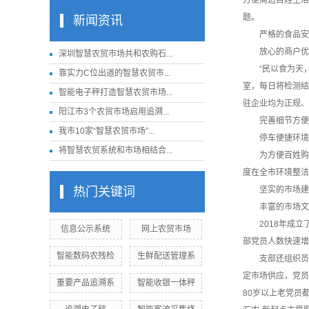
方便周边百姓生活
题。
新闻资讯
严格的食品安
放心的商户优
深圳智慧农贸市场共和农购石...
“民以食为天，食
靠实力C位出道的智慧农贸市...
室，每日将检测结
智能电子秤打造智慧农贸市场...
驻企业均为正规、
阳江市3个农贸市场启用追溯...
完善细节方便
我市10家“智慧农贸市场”...
停车便捷环境
将智慧农贸系统和市场相结合...
为方便百姓购物，
度在全市环境整洁
热门关键词
坚实的市场建
丰富的市场文
2018年成立
信息公示系统
网上农贸市场
部党员人数快速增
智能数码农残检
生鲜配送管理系
支部还组织员工
定市场供应，党员
重要产品追溯系
智能收银一体秤
80岁以上老党员