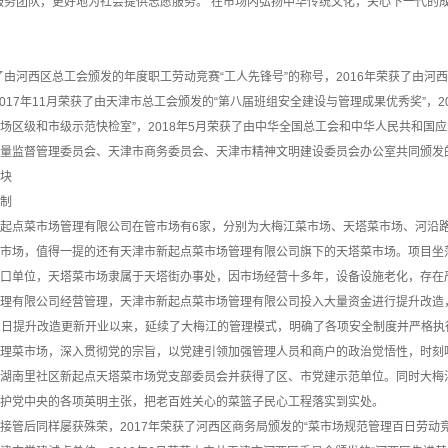
服务团队，更好地为社会提供志愿服务。 在市场内弘扬中华传统文化，关心下一代的
由河西区总工会颁发的年度职工劳动竞赛“工人先锋号”的称号，2016年荣获了由河
2017年11月荣获了由天津市总工会颁发的“第八届班组安全建设与管理成果优秀奖”，2
场区级和市级示范快检室”，2018年5月荣获了由中华全国总工会和中华人民共和国应急
量监督管理委员会、天津市商务委员会、天津市精神文明建设委员会办公室共同颁发的20
块
制
点菜市场管理有限公司在管市场有6家，分别为大梅江菜市场、天塔菜市场、河沿路
场，值得一提的还有天津市新起点菜市场管理有限公司旗下的天塔菜市场。项目坐落
口单位，天塔菜市场隶属于天塔街办事处，因市场经营十多年，设备设施老化，存在严
理有限公司经营管理，天津市新起点菜市场管理有限公司投入大量资金进行提升改造
月12日提升改造更新开业以来，延续了大梅江的管理模式，明确了各项安全制度并严格
菜市场，深入贯彻党的宗旨，以党建引领加强管理人员和商户的政治觉悟性，时刻听党
湖南里社区新起点天塔菜市场党支部委员会并获得了区、市党建示范单位。同时大梅
护党中央的各项英明主张，把老百姓关心的菜篮子民心工程落实到实处。
后同样屡获殊荣，2017年荣获了河西区商务局颁发的“菜市场规范管理百日劳动竞赛