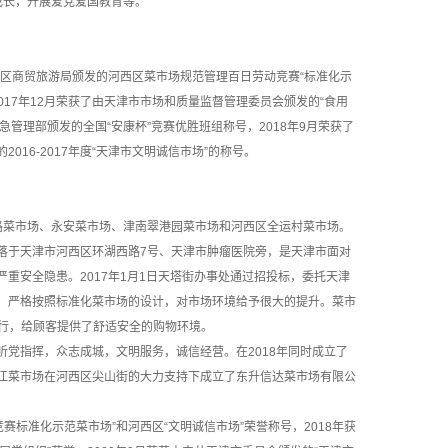
成长，开展爱党爱国教育等。
西区商贸旅游局颁发的河西区菜市场规范管理百日劳动竞赛“标准化示
017年12月荣获了由天津市市场和质量监督管理委员会颁发的“食用
管理部颁发的全国“安康杯”竞赛优胜班组称号，2018年9月荣获了
16-2017年度“天津市文明诚信市场”的称号。
菜市场、永安菜市场、津南翠港园菜市场和河西区全运村菜市场。
于天津市河西区环湖西路7号、天津市肿瘤医院旁，是天津市面对
重安全隐患。2017年1月1日天塔街办事处通过招投标，委托天津
，严格按照标准化菜市场的设计，对市场环境给予很大的提升。菜市
执行，给顾客提供了舒适安全的购物环境。
指挥，众志成城，文明服务，诚信经营。在2018年同时成立了
江菜市场在河西区尖山街的大力支持下成立了东升信达菜市场有限公
标准化示范菜市场”和河西区“文明诚信市场”荣誉称号，2018年获