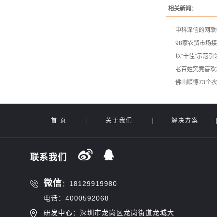
相关新闻：
中科深信的网联
98家农贸市场
以“十佳”示范
老百姓究竟喜欢
佛山顺德73个
首 页
|
关于我们
|
解决方案
联系我们
微信
：18129919980
电话：4000592068
研发中心：深圳市龙岗区龙岗街道龙城大