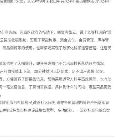
党组织”荣誉，2020年9月荣获由中共天津市委员会颁发的“天津市
市商务局、河西区政府的推动下，联合客如云、饿了么等打造的“饿
如云智能收银系统，实现了智能称重、聚合支付、会员管理、库存管
、商品溯源等的使用，也帮菜场实现了数字化科学运营管理，让居民
场也有了大幅提升，即使高峰期也不会出现排长队结账的情况。
户可直接线上下单，30分钟就可以送到家，足不出户逛菜市场”。
，方便顾客了解菜品信息，帮助菜场运营方科学高效管理，也有助
每一笔交易信息，了解销售数据，具体到什么时间段、哪些菜品更受
”。
导,服务社区居民,改善社区民生,遵守各项管理制度并严格落实管
管理模式把菜市场建设成集智慧型、多功能的、一流的标准化综合智