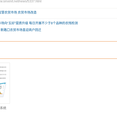
inxinit.net/news/5337.html
智慧农贸市场
,
农贸市场改造
市场向“五好”提质升级 每日开展不少于8个品种的农残检测
！新路口农贸市场喜迎商户回迁
系统