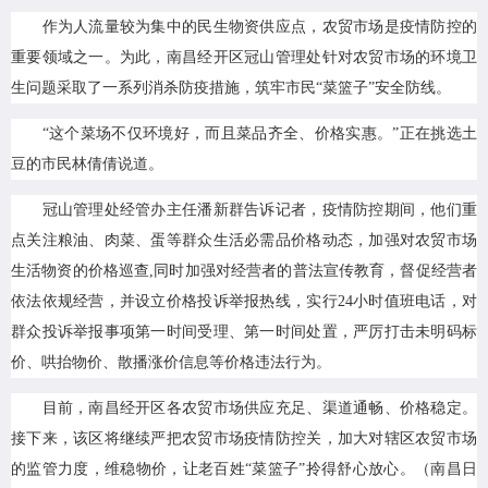
作为人流量较为集中的民生物资供应点，农贸市场是疫情防控的
重要领域之一。为此，南昌经开区冠山管理处针对农贸市场的环境卫
生问题采取了一系列消杀防疫措施，筑牢市民“菜篮子”安全防线。
“这个菜场不仅环境好，而且菜品齐全、价格实惠。”正在挑选土
豆的市民林倩倩说道。
冠山管理处经管办主任潘新群告诉记者，疫情防控期间，他们重
点关注粮油、肉菜、蛋等群众生活必需品价格动态，加强对农贸市场
生活物资的价格巡查,同时加强对经营者的普法宣传教育，督促经营者
依法依规经营，并设立价格投诉举报热线，实行24小时值班电话，对
群众投诉举报事项第一时间受理、第一时间处置，严厉打击未明码标
价、哄抬物价、散播涨价信息等价格违法行为。
目前，南昌经开区各农贸市场供应充足、渠道通畅、价格稳定。
接下来，该区将继续严把农贸市场疫情防控关，加大对辖区农贸市场
的监管力度，维稳物价，让老百姓“菜篮子”拎得舒心放心。（南昌日