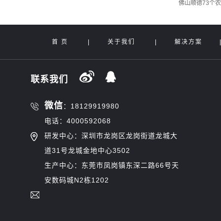
佛山顺德73个
首 页
|
关于我们
|
解决方案
联系我们
微信
：18129919980
电话：4000592068
研发中心：深圳市龙岗区龙岗街道龙城大
道31号龙城金地中心3502
生产中心：东莞市凤岗镇东深二路66号天
安数码城N2栋1202