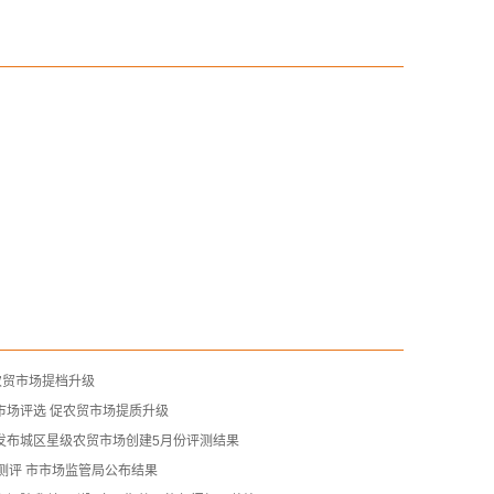
农贸市场提档升级
市场评选 促农贸市场提质升级
发布城区星级农贸市场创建5月份评测结果
测评 市市场监管局公布结果