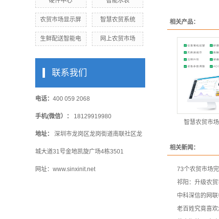
硬件中心
智能水表
农贸市场显示屏
智慧农贸系统
相关产品：
生鲜配送智能电
网上农贸市场
联系我们
电话：
400 059 2068
手机(微信）：
18129919980
智慧农贸市场
地址：
深圳市龙岗区龙岗街道南联社区龙
相关新闻：
城大道31号金地凯旋广场4栋3501
网址：www.sinxinit.net
73个农贸市场
祁阳：升级农贸
中科深信的网联
老百姓究竟喜欢