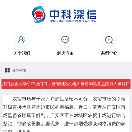
关于我们
解决方案
案例中心
分类列表
江门新会区濠桥市场门口，智能测温机器人自动测温并提醒行人戴好口
罩，守住“菜篮子”安全线；汕尾市城区林埠综合市场，每个经营摊位前
农贸市场与千家万户的生活密不可分，农贸市场的提档
都贴着智慧二维码，市民用手机扫码即可查询到经营者信息和货品信
升级直接承载着周边市民的幸福感。近日，笔者从广安区市
息……随着农贸市场升级改造行动有序有力推进，在广东，越来越多的
场监督管理局了解到，广安区正在对城区农贸市场进行综合
整治，彻底改善脏乱差现象，进一步增强群众购物消费的获
农贸市场实现从脏乱差到“高大上”的转型，群众到市场买菜更舒心、安
得感、满意度。