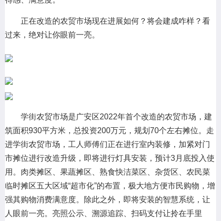
心和放心。 今年初，我省将“完成550家农贸市场升级改造”列入
正在改造的农贸市场现在进展如何？将会建成咋样？看
2022年省十件民生实事。据统计，在农贸市场升级改造完成率方面，1
过来，绝对让你眼前一亮。
—5月，全省计划完成222家省民生实事农贸市场升级改造，实际完成
学街农贸市场是广安区2022年首个改造的农贸市场，建
筑面积930平方米，总投资200万元，规划70个左右摊位。走
进学街农贸市场，工人师傅们正在进行室内装修，加紧对门
市摊位进行改造升级，即将进行灯具安装，预计3月底投入使
用。肉类摊区、果蔬摊区、熟食快洁菜区、杂货区、农民菜
临时摊区五大区域“超市化”的布置，极大地方便市民购物，增
强其购物消费满意度。除此之外，即将安装的智慧系统，让
人眼前一亮。亮照公示、溯源追踪、扫码支付让拎在手里