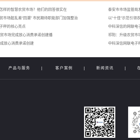
怎样的智慧农贸市场？他们的回答很实在
泰安市市场监管局
贸市场脏乱差“回潮” 市民期待职能部门加强整治
以“十佳”示范引领
子秤的核心亮点
中科深信的网联电
农贸市场完成放心消费承诺创建播
祁阳：升级农贸市
完成放心消费承诺创建
中科深信网联电子
|
产品与服务
|
客户案例
|
新闻资讯
|