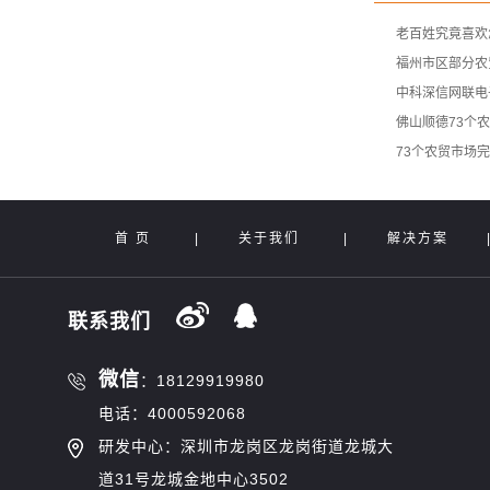
老百姓究竟喜欢
福州市区部分农
中科深信网联电
佛山顺德73个
73个农贸市场
首 页
|
关于我们
|
解决方案
联系我们
微信
：18129919980
电话：4000592068
研发中心：深圳市龙岗区龙岗街道龙城大
道31号龙城金地中心3502