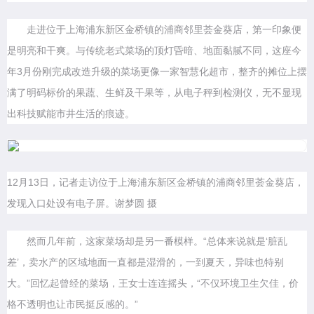
走进位于上海浦东新区金桥镇的浦商邻里荟金葵店，第一印象便
是明亮和干爽。与传统老式菜场的顶灯昏暗、地面黏腻不同，这座今
年3月份刚完成改造升级的菜场更像一家智慧化超市，整齐的摊位上摆
满了明码标价的果蔬、生鲜及干果等，从电子秤到检测仪，无不显现
出科技赋能市井生活的痕迹。
12月13日，记者走访位于上海浦东新区金桥镇的浦商邻里荟金葵店，
发现入口处设有电子屏。谢梦圆 摄
然而几年前，这家菜场却是另一番模样。“总体来说就是‘脏乱
差’，卖水产的区域地面一直都是湿滑的，一到夏天，异味也特别
大。”回忆起曾经的菜场，王女士连连摇头，“不仅环境卫生欠佳，价
格不透明也让市民挺反感的。”