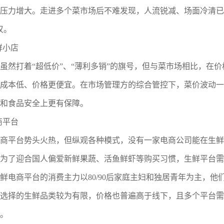
压力增大。走进多个菜市场后不难发现，人流锐减、场面冷清已
叹。
鲜小店
虽然打着“超低价”、“薄利多销”的旗号，但与菜市场相比，在
成本低、价格更便宜。在市场管理方的综合管控下，菜价波动一
和食品安全上更有保障。
商平台
商平台势头火热，但纵观各种模式，没有一家电商公司能在生鲜
为了迎合国人偏爱新鲜果蔬、活鱼鲜虾等购买习惯，生鲜平台需
鲜电商平台的消费主力以80/90后家庭主妇和独居青年为主，
选择的生鲜品类较为有限，价格也普遍高于线下，且多个平台需要
。