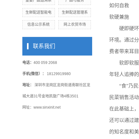
重要产品追溯系
产品与服务
如何自救
生鲜配送智能电
生鲜配送管理系
软硬兼施
信息公示系统
网上农贸市场
硬即硬环
环境。通过分
联系我们
费者带来耳目
软即软服
电话：
400 059 2068
手机(微信）：
18129919980
年轻人追捧的
地址：
深圳市龙岗区龙岗街道南联社区龙
“食”乃
城大道31号金地凯旋广场4栋3501
民菜销售活动
网址：www.sinxinit.net
在此基础上，
还可以通过建
的知名度和美