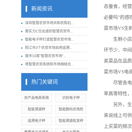
态蚕食，经营
新闻资讯
必要吗”的感
深圳智慧农贸市场共和农购石...
菜市场VS生
靠实力C位出道的智慧农贸市...
生鲜小店
智能电子秤打造智慧农贸市场...
阳江市3个农贸市场启用追溯...
环节少、中间
我市10家“智慧农贸市场”...
卖菜品在品质
将智慧农贸系统和市场相结合...
菜市场VS电
热门关键词
尽管各电
率高等特性，
农产品电商系统
识别电子秤
另外，生
智能溯源秤
智能数码农残检
来说线上可供
追溯电子秤
智能溯源批发秤
上买菜的频次