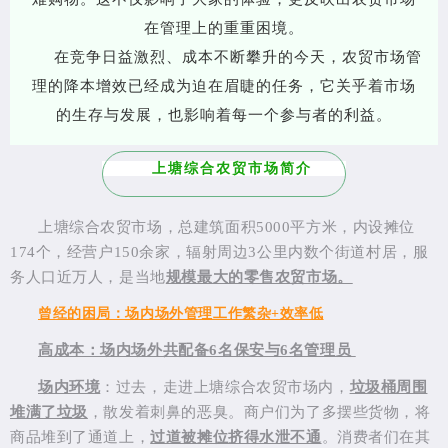
在管理上的重重困境。
在竞争日益激烈、成本不断攀升的今天，农贸市场管
理的降本增效已经成为迫在眉睫的任务，它关乎着市场
的生存与发展，也影响着每一个参与者的利益。
上塘综合农贸市场简介
上塘综合农贸市场，总建筑面积5000平方米，内设摊位
174个，经营户150余家，辐射周边3公里内数个街道村居，服
务人口近万人，是当地
规模最大的零售农贸市场。
曾经的困局：场内场外管理工作繁杂+效率低
高成本：场内场外共配备6名保安与6名管理员
场内环境
：
过去，走进上塘综合农贸市场内，
垃圾桶周围
堆满了垃圾
，散发着刺鼻的恶臭。商户们为了多摆些货物，将
商品堆到了通道上，
过道被摊位挤得水泄不通
。消费者们在其