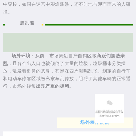
中穿梭，如同在迷宫中艰难跋涉，还不时地与迎面而来的人碰
撞。
脏乱差
场外环境
：从前，市场周边自产自销区域
商贩们摆放杂
乱
，且各个出入口也被倾倒了大量的垃圾，垃圾桶未分类摆
放，散发着刺鼻的恶臭，苍蝇在四周嗡嗡乱飞。划定的自行车
和电动车停靠区域被私家车乱停放，阻碍了其他车辆的正常通
行，市场外经常
出现严重的拥堵
。
场外秩序混乱