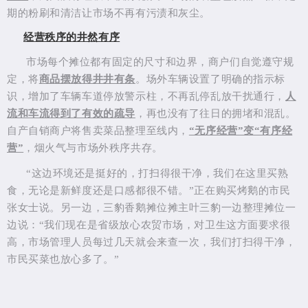
期的粉刷和清洁让市场不再有污渍和灰尘。
经营秩序的井然有序
市场每个摊位都有固定的尺寸和边界，商户们自觉遵守规
定，将
商品摆放得井井有条
。
场外车辆设置了
明确的指示
标
识，增加了车辆车道停放警示柱，
不再乱停乱放干扰通行，
人
流和车流得到了有效的疏导
，再也没有了往日的拥堵和混乱。
自产自销商户将售卖菜品整理至线内，
“无序经营”变“有序经
营”
，烟火气与市场外秩序共存。
“这边环境还是挺好的，打扫得很干净，我们在这里买熟
食，无论是新鲜度还是口感都很不错。”正在购买烤鹅的市民
张女士说。另一边，三豹香鹅摊位摊主叶三豹一边整理摊位一
边说：“我们现在是省级放心农贸市场，对卫生这方面要求很
高，市场管理人员每过几天就会来查一次，我们打扫得干净，
市民买菜也放心多了。”