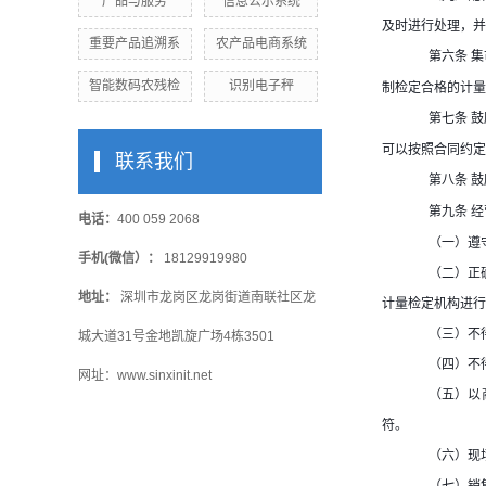
产品与服务
信息公示系统
及时进行处理，并
重要产品追溯系
农产品电商系统
集
第六条
制检定合格的计量
智能数码农残检
识别电子秤
鼓
第七条
可以按照合同约定
联系我们
鼓
第八条
经
第九条
电话：
400 059 2068
（一）遵
手机(微信）：
18129919980
（二）正
地址：
深圳市龙岗区龙岗街道南联社区龙
计量检定机构进行
（三）不
城大道31号金地凯旋广场4栋3501
（四）不
网址：www.sinxinit.net
（五）以
符。
（六）现
（七）销