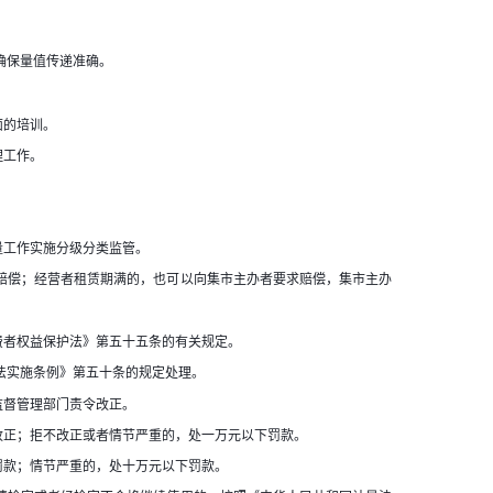
确保量值传递准确。
面的培训。
理工作。
量工作实施分级分类监管。
赔偿；经营者租赁期满的，也可以向集市主办者要求赔偿，集市主办
费者权益保护法》第五十五条的有关规定。
法实施条例》第五十条的规定处理。
监督管理部门责令改正。
改正；拒不改正或者情节严重的，处一万元以下罚款。
罚款；情节严重的，处十万元以下罚款。