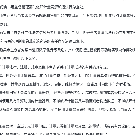
配合市场监督管理部门做好计量调解和违法行为查处。
市主办者应当要求经营者配备和使用符合国家规定、与其经营项目相适应的计量器具
器具。
励集市主办者建立违法失信经营者红黄牌警示制度，将经营者计量违法行为在集市中
和有关管理制度的规定追究违约责任直至清退出集市。
励集市主办者对集市进行数字化升级改造，推广使用通过智能网联功能实现防作弊效
营者应当履行以下义务：
守计量法律、法规、规章及集市主办者关于计量活动的有关管理制度。
确、规范使用计量器具和法定计量单位，对配置和使用的计量器具进行维护和管理，
检定，计量器具出现新增、减少、更换、维修等情况，应当及时向集市主办者报备。
得使用国家明令淘汰的计量器具，不得使用未经检定、超过检定周期或者经检定不合
得使用具有作弊功能的计量器具，不得破坏计量器具准确度或者伪造数据，不得破坏
商品量的量值作为结算依据的，应当使用计量器具进行测量，但经交易双方当事人
场交易时，应当明示计量单位、计量过程和计量器具显示的量值。消费者有异议的，
售定量包装商品应当符合《定量包装商品计量监督管理办法》的规定。