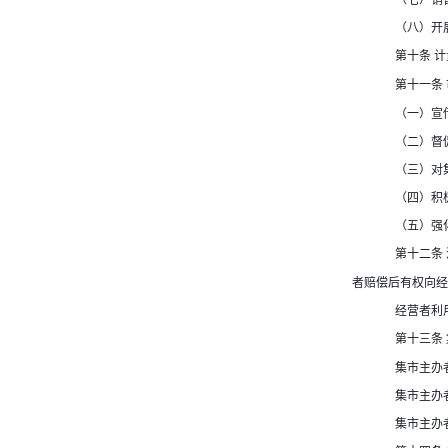
（八）开
计
第十条
第十一条
（一）宣
（二）督
（三）对
（四）积
（五）强
第十二条
者赔偿后有权向经
经营者利
第十三条
集市主办
集市主办
集市主办