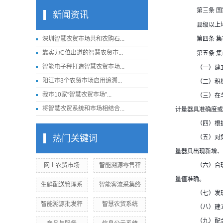
国
第三条
新闻资讯
县级以上
集
深圳智慧农贸市场共和农购石...
第四条
集
靠实力C位出道的智慧农贸市...
第五条
（一）建
智能电子秤打造智慧农贸市场...
（二）积
阳江市3个农贸市场启用追溯...
（三）在
我市10家“智慧农贸市场”...
计量器具准确度或
将智慧农贸系统和市场相结合...
（四）根
（五）对
热门关键词
量器具出现新增、
（六）合
网上农贸市场
智能溯源零售秤
量值准确。
生鲜配送管理系
智能客流采集终
（七）发
智能溯源批发秤
智慧农贸系统
（八）建
（九）配