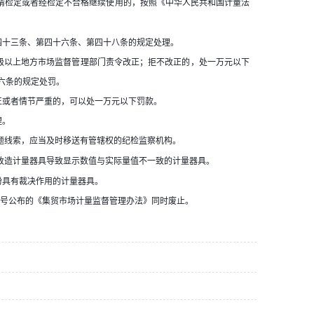
请检定或者经检定不合格继续使用的，按照《中华人民共和国计量法
四十三条、第四十六条、第四十八条的规定处理。
级以上地方市场监督管理部门责令改正；拒不改正的，处一万元以下
六条的规定处罚。
正或者情节严重的，可以处一万元以下罚款。
理。
题线索，应当及时移送有管辖权的纪检监察机构。
改造计量器具导致显示数值与实际量值不一致的计量器具。
纷具有裁决作用的计量器具。
17号公布的《集贸市场计量监督管理办法》同时废止。