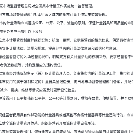
家市场监督管理总局对全国集市计量工作实施统一监督管理。
地方市场监督管理部门对本行政区域内的集市计量工作实施监督管理。
市的计量活动应当遵循公正、公开、公平、诚信的原则，保证计量器具和商品量的准
市主办者应当履行以下义务：
立集市计量管理制度并组织实施；核验、更新、公示经营者的相关信息，供消费者查
极宣传计量法律、法规和规章，提高经营者的计量法律意识和诚信经营意识。
与经营者签订的入场经营协议中，明确双方有关计量活动的权利义务，要求经营者不
者伪造数据等，并约定相应的违约责任。
据集市经营情况配备专（兼）职计量管理人员，负责集市内的计量管理工作，集市的
集市使用的属于强制检定的计量器具登记造册，向当地市场监督管理部门备案，并配
减少、更换、维修等情况应当及时更新登记信息。
理设置用于公平复核的公平秤、公平尺等计量器具，摆放在显著、便捷位置，并予以
现经营者使用具有作弊功能的计量器具或者其他不合格计量器具等计量违法行为，应
立健全诚信计量管理体系，组织经营者开展诚信计量自我承诺。
合市场监督管理部门，做好集市定量包装商品、零售商品等商品量的计量监督管理工