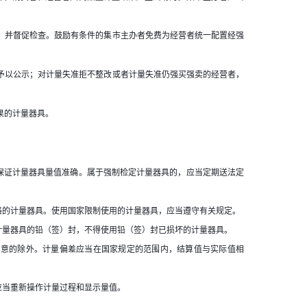
，并督促检查。鼓励有条件的集市主办者免费为经营者统一配置经强
予以公示；对计量失准拒不整改或者计量失准仍强买强卖的经营者，
果的计量器具。
保证计量器具量值准确。属于强制检定计量器具的，应当定期送法定
格的计量器具。使用国家限制使用的计量器具，应当遵守有关规定。
计量器具的铅（签）封，不得使用铅（签）封已损坏的计量器具。
同意的除外。计量偏差应当在国家规定的范围内，结算值与实际值相
应当重新操作计量过程和显示量值。