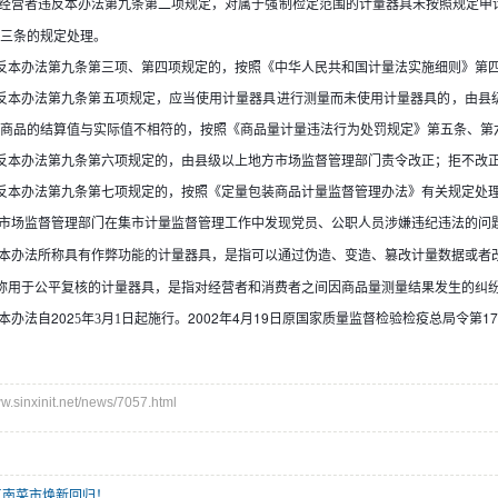
经营者违反本办法第九条第二项规定，对属于强制检定范围的计量器具未按照规定申
三条的规定处理。
反本办法第九条第三项、第四项规定的，按照《中华人民共和国计量法实施细则》第
反本办法第九条第五项规定，应当使用计量器具进行测量而未使用计量器具的，由县
商品的结算值与实际值不相符的，按照《商品量计量违法行为处罚规定》第五条、第
反本办法第九条第六项规定的，由县级以上地方市场监督管理部门责令改正；拒不改
反本办法第九条第七项规定的，按照《定量包装商品计量监督管理办法》有关规定处
市场监督管理部门在集市计量监督管理工作中发现党员、公职人员涉嫌违纪违法的问
本办法所称具有作弊功能的计量器具，是指可以通过伪造、变造、篡改计量数据或者
称用于公平复核的计量器具，是指对经营者和消费者之间因商品量测量结果发生的纠
本办法自202
年
月
日起施行。2002年4月19日原国家质量监督检验检疫总局令第
5
3
1
inxinit.net/news/7057.html
江南菜市焕新回归！