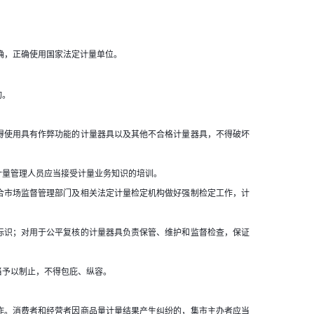
确，正确使用国家法定计量单位。
询。
得使用具有作弊功能的计量器具以及其他不合格计量器具，不得破坏
计量管理人员应当接受计量业务知识的培训。
合市场监督管理部门及相关法定计量检定机构做好强制检定工作，计
标识；对用于公平复核的计量器具负责保管、维护和监督检查，保证
当予以制止，不得包庇、纵容。
作。消费者和经营者因商品量计量结果产生纠纷的，集市主办者应当