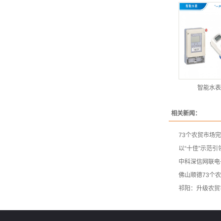
智能水表
相关新闻：
73个农贸市场
以“十佳”示范
中科深信网联电
佛山顺德73个
祁阳：升级农贸