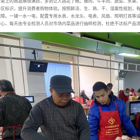
货架上的商品琳琅满目，多到让人挑花了眼。猪肉、牛羊肉、蔬菜、水果
分区标识，提升消费者购物体验。按照鲜活、生、熟、干、湿属性规划，
保障。一铺一水一电，配置专用水表、水龙头、电表、风扇、照明灯具等
中心，每天由专业检测人员对市场内菜品进行抽样检测，杜绝不达标产品流