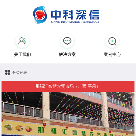
关于我们
解决方案
案例中心
分类列表
那福汇智慧农贸市场（广西 平果）