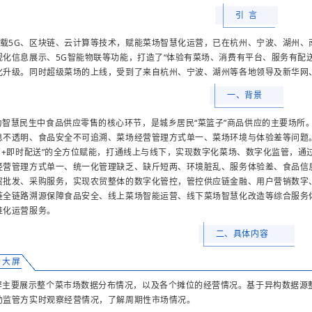
引 言
”搭载5G、区块链、云计算等技术，赋能菜场智慧化运营，已在杭州、宁波、湖州
化信息展示、5G智能物联等功能，打造了“体验有菜场、消费有平台、服务有配送”
化升级。同时超级菜场的上线，受到了来自杭州、宁波、湖州等各地领导及新华网
一、背景
为智慧民生中食品供应零售的核心环节，是城乡居民“菜篮子”商品供应的主要场所
息不透明、食品安全不可追溯、菜场经营管理方式单一、菜场环境与体验差等问题。“
运营+即时配送”的全方位赋能，打通线上与线下，实现数字化菜场、数字化监管，
经营管理方式单一、统一化管理缺乏、缺斤短两、环境脏乱、服务体验差、食品信
贸批发、采购服务，实现农贸整体的数字化管控，管控供应链金融、用户营销数字
链全链路溯源保障食品安全、线上菜场智能运营、线下菜场智慧化改造等综合服务
准化运营服务。
二、具体内容
场大屏
屏主要展示整个菜市场数据分布情况，以及各个摊位的经营情况。基于异构数据源
助监管方实时观察经营情况，了解周期性市场情况。