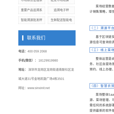
市场综合管理系
批发市场结算一
菜场经营数
重要产品追溯系
追溯电子秤
计销售策略，增
智能溯源批发秤
生鲜配送智能电
（二）溯源平
基于区块链
联系我们
源信息可查询验
（三）线上菜
电话：
400 059 2068
整体运营是
手机(微信）：
18129919980
务、社区自提场
预约、线上办理
地址：
深圳市龙岗区龙岗街道南联社区龙
城大道31号金地凯旋广场4栋3501
（四）智慧农贸
网址：www.sinxinit.net
菜场整体S
源、菜场管理、
需任何的系统部
提供最新的软件