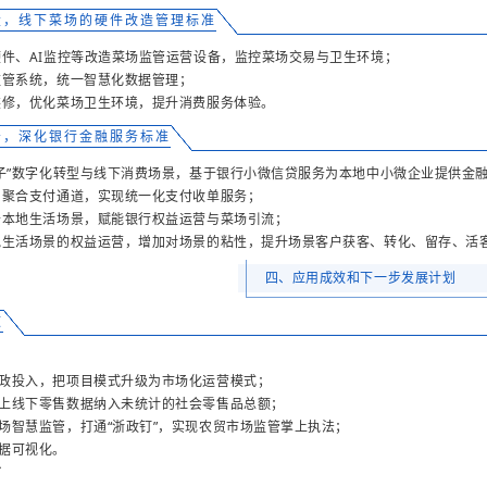
设，线下菜场的硬件改造管理标准
硬件、AI监控等改造菜场监管运营设备，监控菜场交易与卫生环境；
监管系统，统一智慧化数据管理；
计装修，优化菜场卫生环境，提升消费服务体验。
务，深化银行金融服务标准
篮子”数字化转型与线下消费场景，基于银行小微信贷服务为本地中小微企业提供金
行与聚合支付通道，实现统一化支付收单服务；
里云本地生活场景，赋能银行权益运营与菜场引流；
本地生活场景的权益运营，增加对场景的粘性，提升场景客户获客、转化、留存、活
四、应用成效和下一步发展计划
效
财政投入，把项目模式升级为市场化运营模式；
线上线下零售数据纳入未统计的社会零售品总额；
场智慧监管，打通“浙政钉”，实现农贸市场监管掌上执法；
数据可视化。
方