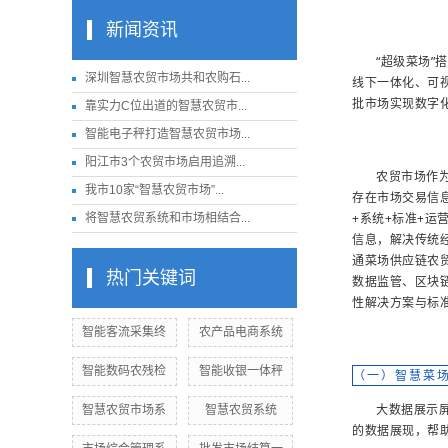
新闻资讯
“超级菜场
深圳智慧农贸市场共和农购石...
线下一体化、可视
批市场实现数字
靠实力C位出道的智慧农贸市...
智能电子秤打造智慧农贸市场...
阳江市3个农贸市场启用追溯...
农贸市场作
我市10家“智慧农贸市场”...
存在市场交易信
+系统+标准+
将智慧农贸系统和市场相结合...
信息，解决传统
通菜场供应链农
热门关键词
数据监管、区块
性解决方案与标
智能客流采集终
农产品电商系统
智能数码农残检
智能收银一体秤
（一）智慧菜
大数据展示
智慧农贸市场系
智慧农贸系统
的数据展现，帮