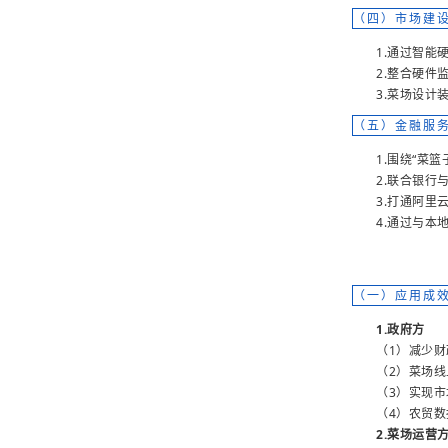
（四）市场建
1.通过智能
2.整合硬件
3.菜场设
（五）金融服
1.围绕“菜
2.联合银
3.打通阿
4.通过与
（一）应用成
1.政府方
（1）减少
（2）菜场
（3）实现市
（4）农贸
2.菜场运营