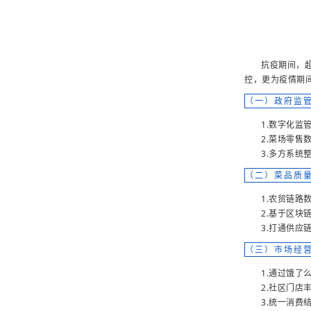
抗疫期间，
控，更为疫情期
（一）政府监管
1.数字化
2.菜场零
3.多方系
（二）菜品质
1.农贸链路
2.基于区
3.打通供
（三）市场经
1.通过饿了
2.社区门
3.统一消费