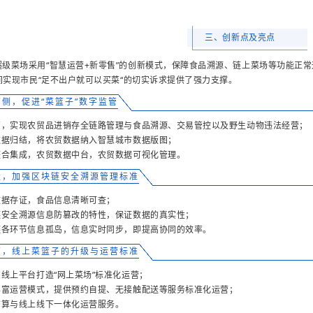
三、创新点及亮点
超级菜场采用“智慧运营+新零售”的创新模式，保障食品溯源、链上菜场等功能正
间实现市民“足不出户就可以买菜“的切实诉求提供了强力支撑。
侧，促进“菜篮子”数字监管
监管，实现农贸品进销存全链路管理与食品溯源、交易管控以及野生动物违法经营；
售数据归结，将农贸数据纳入智慧城市数据版图；
统整合集成，农贸数据中台，农贸数据可视化管理。
量，加强区块链安全溯源管理标准
数据存证，食品信息清晰可查；
块链安全溯源信息防篡改的特性，保证数据的真实性；
应链各环节信息孤岛，信息实时同步，即提高协同的效率。
营，线上菜篮子的升级与运营标准
么线上平台打造“网上菜场”标准化运营；
店丰富运营模式，提供预约自提、无接触配送等服务标准化运营；
结算与线上线下一体化运营服务。