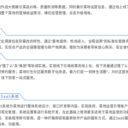
据作战大图展示菜品价格、质量检测等数据，同时展示菜场运营信息，通过线上线
强整个菜场的营销收益情况、摊位经营管理、业态升级增收。
台
安全溯源信息防篡改的特性，通过“基地直供、检测进入、全程追溯”的标准化管理
真，实现农产品的全链路管理与原产地溯源，做到为消费者带来放心购买、安全食
场
由“饿了么”及“美团”等协调实施，实现线下交易结算流线上化，线下流量通过饿
景预约服务；菜场衍生社区服务数字化改造，着力打造“一刻钟生活圈”，为社区居
、线下到家一站式服务。
SaaS系统
aaS系统为菜场进行整体系统设计、接口开发等内容，实现政府、菜场运营方等账
可视化管理、系统设置等进行系统开发，在此基础上增添更多适用于菜场监管的功能
署、安装程序即可使用，是一种开箱即获取最新软件产品的服务方式。通过SaaS
版本、功能等。