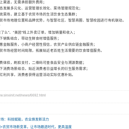
线上渠道，无需承担额外费用；
业态发展多元化、运营管理长效化、菜场管理规范化；
传统菜场，建立基于农贸市场的生活饮食生态集群；
农贸市场地理位置和品牌优势，与智慧社区、智慧商圈、智慧校园进行有机联动。
方
饿了么”、“美团”线上外卖订单，增加销量和收入；
线下销售结合，带动生鲜食材增值服务；
普惠金融服务，小商户经营性授信，农贸产业供应链金融服务；
农贸市场经营时间局限，拓展贴近老百姓生活需要的饮食增值服务。
消费体验，刷脸支付，二维码可查食品安全与溯源数据；
线下消费场景结合，贴近消费者日益增长的衍生服务需求；
网红利共享，消费者获得运营活动实际优惠补贴。
inxinit.net/news/6692.html
市场：科技赋能，农业焕发新活力
网+农贸市场新变革，让市场跟进时代，更具温度