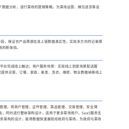
下数据分析，进行菜场的营销策略，为菜场运营、摊位进货等设
手段，保证农产品溯源信息上链数据真实性，实现多方共同记录溯
用的新体验。
了么平台完成线上触达；用户服务场景：实现线上到家场景配送服
民提供买菜、订餐、家政、美发、洗衣、维修、物业费缴纳等线上
户管理，将商户管理、证件管理、菜品管理、交易管理、安全溯
，同时进行整体架构设计，适用于更多菜场用户。SaaS服务无
服务架构的设计，能将数据快速展现给政府与菜场，为政府与菜场