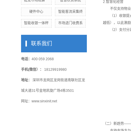
批发市场结算一
智慧农贸系统
2.智慧化经营
不仅支持物业管
硬件中心
智能客流采集终
（1）收银提点
越低），以此激励
智能收银一体秤
市场进门收费系
（2）支付分润
联系我们
电话：
400 059 2068
手机(微信）：
18129919980
地址：
深圳市龙岗区龙岗街道南联社区龙
城大道31号金地凯旋广场4栋3501
网址：www.sinxinit.net
（二）新趋势——
支持市场方与社