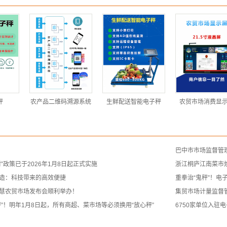
秤
农产品二维码溯源系统
生鲜配送智能电子秤
农贸市场消费显
巴中市市场监督管
”政策已于2026年1月8日起正式实施
浙江桐庐江南菜市
造：科技带来的高效便捷
重拳治“鬼秤”！电
慧农贸市场发布会顺利举办！
集贸市场计量监督
秤”！明年1月8日起，所有商超、菜市场等必须换用“放心秤”
6750家单位入驻