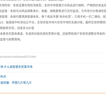
测检验：系统设置农残检测类型，支持市场管理方对商品进行抽检，严格把控食品
监管：系统可对商品销售单价、销量、销售额等进行实时监测，为市场方价格调控提
管理：系统内置溯源管理体系，每个商品专属“身份标签”，只用手机一扫二维码，就
aS：能链接中科深信云平台，实现农批市场与农贸市场的无缝对接，最终实现供需快
赋能新农贸，创造多元价值
更多的营收渠道、形成供应链资源优势等价值，还能帮助商户享受资源整合带来的一
监管与政策落地。
inxinit.net/news/933.html
市场
,
什么是智慧农贸菜市场
盈利点
秤遥控器：你想几斤就几斤