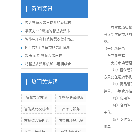
新闻资讯
深圳智慧农贸市场共和农购石...
农贸市场智慧化
靠实力C位出道的智慧农贸市...
考虑到农贸市场的
智能电子秤打造智慧农贸市场...
能。
阳江市3个农贸市场启用追溯...
（一）新角色——
我市10家“智慧农贸市场”...
1. 数字化管理
支持市场管理方
将智慧农贸系统和市场相结合...
（1）区位管理
方只要在速店手机
热门关键词
（2）商品管理
经营，市场管理档
智慧农贸市场
生鲜配送管理系
（3）费用管理
（4）合同管理
智能数码农残检
产品与服务
子化。
（5）支付管理
市场综合管理系
农贸市场显示屏
简单。